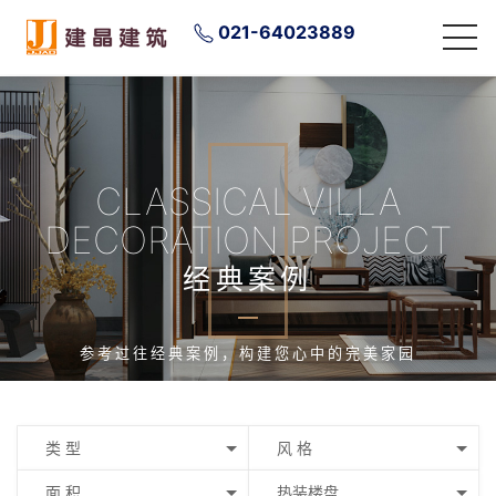
021-64023889
CLASSICAL VILLA
DECORATION PROJECT
经典案例
参考过往经典案例，构建您心中的完美家园
类 型
风 格
面 积
热装楼盘