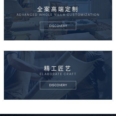
全案高端定制
ADVANCED WHOLE VILLA CUSTOMIZATION
DISCOVERY
精工匠艺
ELABORATE CRAFT
DISCOVERY