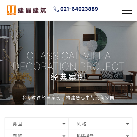
021-64023889
CLASSICAL VILLA
DECORATION PROJECT
经典案例
参考过往经典案例，构建您心中的完美家园
类 型
风 格
面 积
热装楼盘