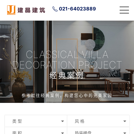
021-64023889
CLASSICAL VILLA
DECORATION PROJECT
经典案例
参考过往经典案例，构建您心中的完美家园
类 型
风 格
面 积
热装楼盘