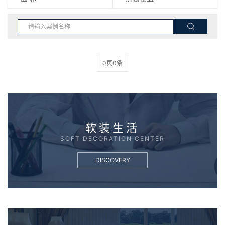
0页0条
软装生活
SOFT DECORATION CENTER
DISCOVERY