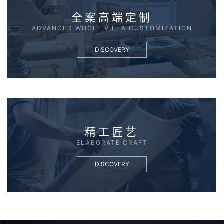
全案高端定制
ADVANCED WHOLE VILLA CUSTOMIZATION
DISCOVERY
精工匠艺
ELABORATE CRAFT
DISCOVERY