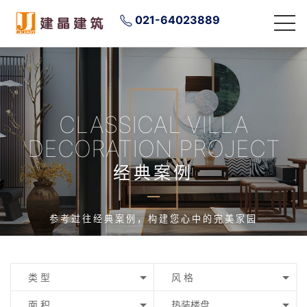
021-64023889
CLASSICAL VILLA
DECORATION PROJECT
经典案例
参考过往经典案例，构建您心中的完美家园
类 型
风 格
面 积
热装楼盘