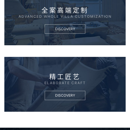
全案高端定制
ADVANCED WHOLE VILLA CUSTOMIZATION
DISCOVERY
精工匠艺
ELABORATE CRAFT
DISCOVERY