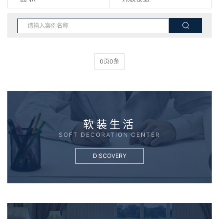
0页0条
软装生活
SOFT DECORATION CENTER
DISCOVERY