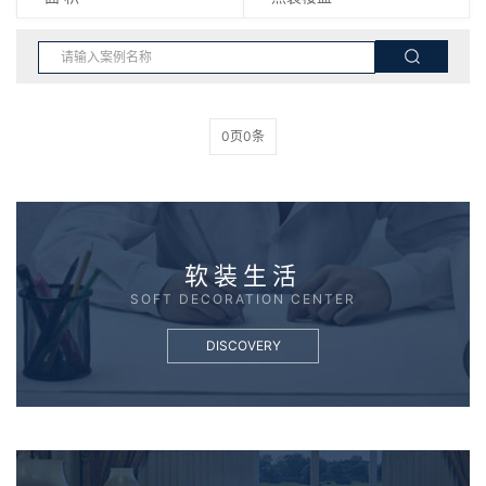
0页0条
软装生活
SOFT DECORATION CENTER
DISCOVERY