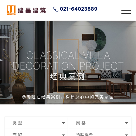
021-64023889
CLASSICAL VILLA
DECORATION PROJECT
经典案例
参考过往经典案例，构建您心中的完美家园
类 型
风 格
面 积
热装楼盘