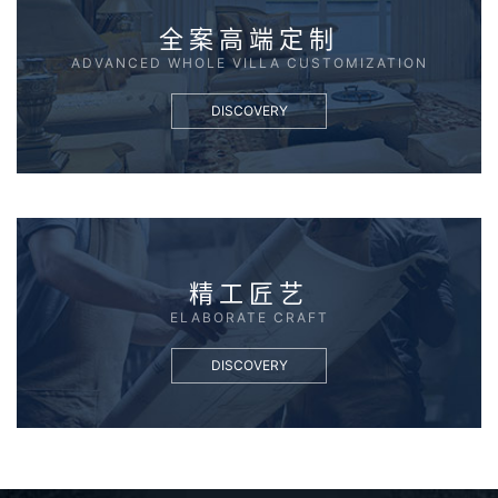
全案高端定制
ADVANCED WHOLE VILLA CUSTOMIZATION
DISCOVERY
精工匠艺
ELABORATE CRAFT
DISCOVERY