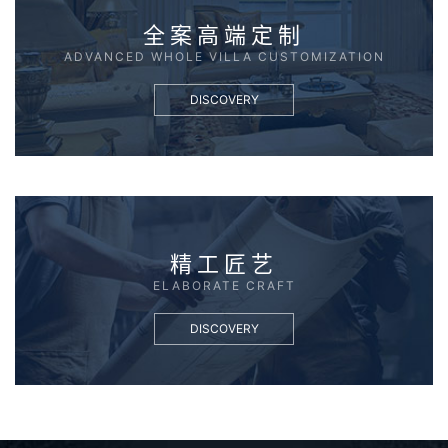
全案高端定制
ADVANCED WHOLE VILLA CUSTOMIZATION
DISCOVERY
精工匠艺
ELABORATE CRAFT
DISCOVERY