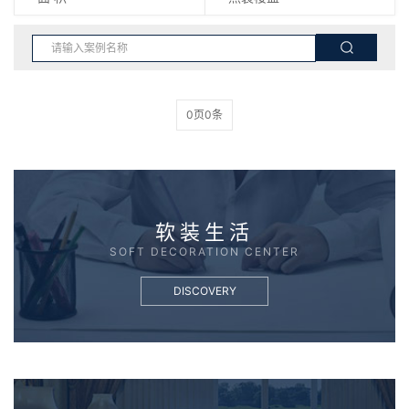
0页0条
软装生活
SOFT DECORATION CENTER
DISCOVERY