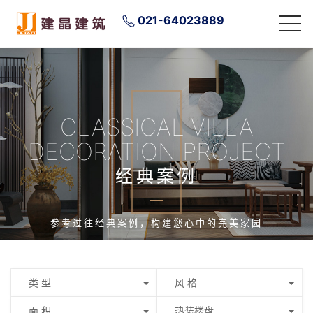
021-64023889
CLASSICAL VILLA
DECORATION PROJECT
经典案例
参考过往经典案例，构建您心中的完美家园
类 型
风 格
面 积
热装楼盘