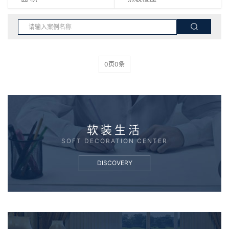
0页0条
软装生活
SOFT DECORATION CENTER
DISCOVERY