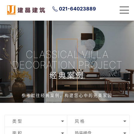
021-64023889
CLASSICAL VILLA
DECORATION PROJECT
经典案例
参考过往经典案例，构建您心中的完美家园
类 型
风 格
面 积
热装楼盘